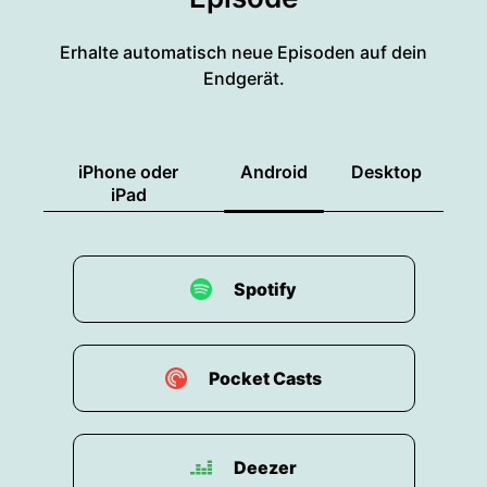
00:01:26: Reiseland auch zu vertreten hier in
Deutschland.
Erhalte automatisch neue Episoden auf dein
Endgerät.
00:01:28: Aber was macht die Türkei zu einem
idealen Ziel für alle Altersgruppen?
00:01:33: Die Türkei dieses Jahr wieder eines
iPhone oder
Android
Desktop
der beliebtesten Reiserländer und das aus
iPad
gutem Grund.
00:01:39: Definitiv.
Spotify
00:01:40: Weil es für jede Zielgruppe und
Altersgruppe etwas zu bieten hat.
00:01:44: Egal ob abenteuerlustige Familien
Pocket Casts
oder Kulturinteressierte, es ist für jede und jeden
etwas dabei.
Deezer
00:01:53: Das milde Klima, die Vielfalt der