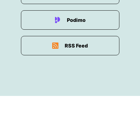
Landschaften und das Großangebot machen
Türkei das ganze
Podimo
00:02:00: Jahr über attraktiv, glaube ich.
00:02:02: Wer einmal dort war in der Türkei,
RSS Feed
kommt meist wieder zurück, kann ich sagen.
00:02:07: Absolut, ja.
00:02:08: Ich war bisher auch schon in der
Türkei und ich muss auch sagen, es hat mir
super gefallen.
00:02:11: Ich hab einmal so eine Rundreise
gemacht, da war ich zwei Wochen unterwegs
und das
00:02:15: war ganz cool, weil es war eine Woche
Rundreise komplett und eine Woche wirklich