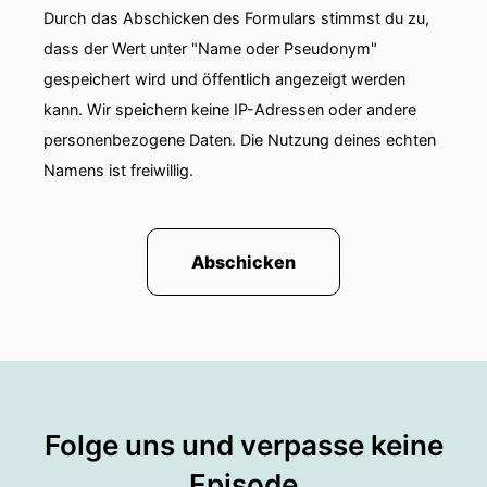
Durch das Abschicken des Formulars stimmst du zu,
00:00:59: Mir wird dabei nie langweilig.
dass der Wert unter "Name oder Pseudonym"
00:01:02: Jeder Tag bringt neue Begegnungen,
gespeichert wird und öffentlich angezeigt werden
spannende Gespräche und frische Perspektiven,
kann. Wir speichern keine IP-Adressen oder andere
besonders
personenbezogene Daten. Die Nutzung deines echten
Namens ist freiwillig.
00:01:08: der Austausch mit Menschen und die
Möglichkeit, die vielen Facetten meines Landes
zu präsentieren,
Abschicken
00:01:14: machen meine Arbeit unglaublich
abwechslungsreich und inspirierend.
00:01:18: Ich könnte mir keinen besseren Job
vorstellen.
00:01:20: Das kann ich mir absolut vorstellen
Folge uns und verpasse keine
und ich meine, es ist ja auch toll, so ein tolles
Episode