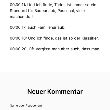
00:00:11: Und ich finde, Türkei ist immer so ein
Standard für Badeurlaub, Pauschal, viele
machen dort
00:00:17: auch Familienurlaub.
00:00:18: Und ich finde, das ist so der Klassiker.
00:00:20: Oft vergisst man aber auch, dass man
auch super gut aktiv werden kann in der Türkei.
00:00:24: Absolut, ich glaube, die Türkei ist ein
super vielfältiges Reiseziel.
00:00:27: Aber deshalb würde ich sagen, fragen
wir doch den, der sich damit auskennt.
Neuer Kommentar
00:00:31: Und das ist der Ahmet Alemdar.
Name oder Pseudonym
00:00:33: Hallo Ahmet, herzlich willkommen bei