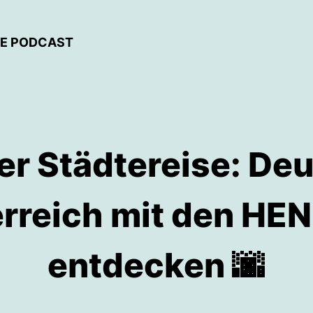
SE PODCAST
r Städtereise: De
rreich mit den HEN
entdecken 🌆