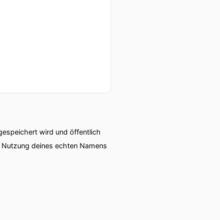
er.
speichert wird und öffentlich
ie Nutzung deines echten Namens
er geben,
ept aussieht