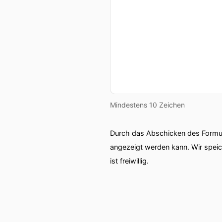
00:00:57: Ich arbeite für d
00:00:59: Wir sind ein Te
00:01:02: und betreiben u
00:01:05: Wir haben noch 
00:01:09: Aber ihr hattet
Mindestens 10 Zeichen
00:01:12: für das Thema St
Durch das Abschicken des Formul
00:01:14: Ich hab's schon 
angezeigt werden kann. Wir spei
ist freiwillig.
00:01:16: Henri-Hotels unt
00:01:20: Und vielleicht w
00:01:23: was Henri so be