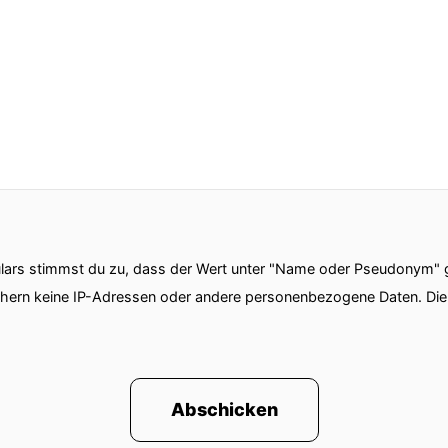
ie DSR Hotel Holding.
il von der DERTOUR Group seit letztem Jahr
nter anderem auch die Henri-Hotels.
eine andere Kette, die Aja-Häuser und die Arosa-Häus
 mich ja gebeten, mal vorbeizukommen
ädtetrips in den Henri-Hotels.
ars stimmst du zu, dass der Wert unter "Name oder Pseudonym" ge
angeteasert.
chern keine IP-Adressen oder andere personenbezogene Daten. D
erscheidet sich so ein Stück weit von anderen Hotels.
illst du uns einfach mal einen kurzen Überblick darüb
Abschicken
sonders macht, beziehungsweise wie das Henri-Konz