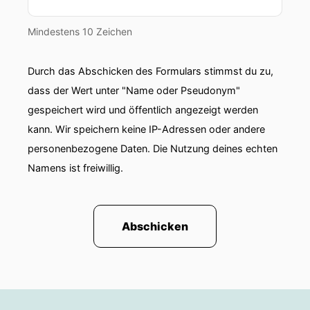
was man so
Mindestens 10 Zeichen
00:00:47: nicht kennt.
00:00:48: Und zum anderen finde ich es halt
Durch das Abschicken des Formulars stimmst du zu,
auch super spannend, dass man so gute
dass der Wert unter "Name oder Pseudonym"
Kombinationsmöglichkeiten
gespeichert wird und öffentlich angezeigt werden
00:00:52: hat mit einer Safari, mit Tanzania, mit
kann. Wir speichern keine IP-Adressen oder andere
Kenia und dass man einfach sehr viel machen
personenbezogene Daten. Die Nutzung deines echten
kann.
Namens ist freiwillig.
00:00:58: Ich hatte dir ja auch schon erzählt,
dass mein Neffe vor Ort war und der war auch
Abschicken
00:01:02: mega mega begeistert.
00:01:03: Na siehst du.
00:01:04: Und wie gesagt, bei mir steht es auch