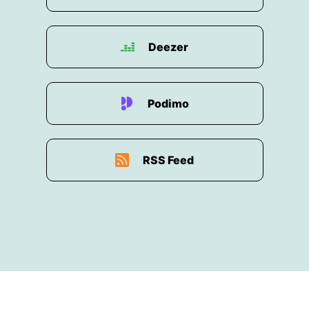
00:01:19: Das heißt, es passt perfekt und Dunja,
die arbeitet in Rudolfstadt und ist diesen Monat
Deezer
00:01:25: sogar 30 Jahre schon im
Reisebusiness unterwegs.
00:01:29: Wow.
Podimo
00:01:30: Also deswegen, ich würde sagen, hallo
Dunja.
RSS Feed
00:01:33: Hallo.
00:01:34: Hallo.
00:01:35: Erst mal herzlichen Glückwunsch zu
deinem Jubiläum.
00:01:38: Ja, danke schön.