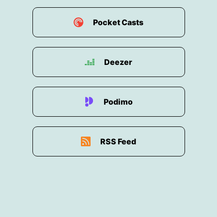
tollsten fand.
00:01:14: Wir haben auch einen Ausflug nach
Pocket Casts
Sirmione gemacht,
00:01:16: fand ich auch nicht schlecht.
Deezer
00:01:17: Da ist ganz hinten auch noch mal so
eine Buch, die echt schön ist.
Podimo
00:01:21: Ja, und ich muss sagen, so ein paar
Infos,
RSS Feed
00:01:24: die wir dann in der Gardasee Folge
mitbekommen haben vom Peter damals,
00:01:28: haben mir doch schon echt geholfen,
ja.
00:01:30: Kann ich mir total vorstellen.