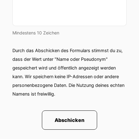
00:00:42: wir hatten gutes Wetter, gut einmal
hats geregnet,
00:00:44: aber das ist dann auch normal, wenn
Mindestens 10 Zeichen
man im Herbst an den Gardasee fährt,
Durch das Abschicken des Formulars stimmst du zu,
00:00:47: dass das mal passieren kann.
dass der Wert unter "Name oder Pseudonym"
00:00:49: Aber ich muss sagen, hat mir echt gut
gespeichert wird und öffentlich angezeigt werden
gefallen.
kann. Wir speichern keine IP-Adressen oder andere
personenbezogene Daten. Die Nutzung deines echten
00:00:51: Ich fand nach unserer letzten Folge
Namens ist freiwillig.
über den Gardasee
00:00:53: war es irgendwie echt so, dass man
das Gefühl hatte:
Abschicken
00:00:55: Mensch, müsste man mal hinfahren,
müsste man sich mal angucken.